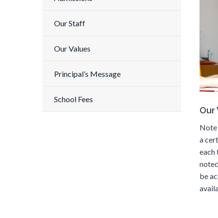
Our Staff
Our Values
Principal’s Message
School Fees
Our 
Note 
a cer
each 
noted
be ac
availa