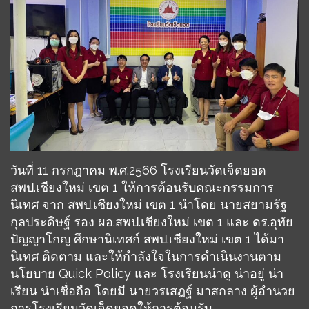
วันที่ 11 กรกฎาคม พ.ศ.2566 โรงเรียนวัดเจ็ดยอด
สพป.เชียงใหม่ เขต 1 ให้การต้อนรับคณะกรรมการ
นิเทศ จาก สพป.เชียงใหม่ เขต 1 นำโดย นายสยามรัฐ
กุลประดิษฐ์ รอง ผอ.สพป.เชียงใหม่ เขต 1 และ ดร.อุทัย
ปัญญาโกญ ศึกษานิเทศก์ สพป.เชียงใหม่ เขต 1 ได้มา
นิเทศ ติดตาม และให้กำลังใจในการดำเนินงานตาม
นโยบาย Quick Policy และ โรงเรียนน่าดู น่าอยู่ น่า
เรียน น่าเชื่อถือ โดยมี นายวรเสฎฐ์ มาสกลาง ผู้อำนวย
การโรงเรียนวัดเจ็ดยอดให้การต้อนรับ